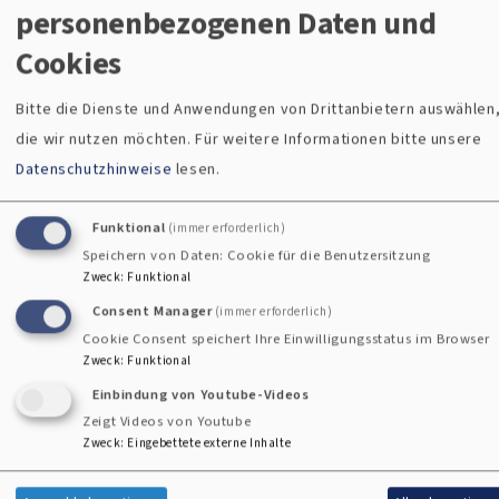
personenbezogenen Daten und
privat
Cookies
Pfarrer Klaus Weber
Bitte die Dienste und Anwendungen von Drittanbietern auswählen
Tel. 0176/ 821 844 23
die wir nutzen möchten.
Für weitere Informationen bitte unsere
Email
Datenschutzhinweise
lesen.
Funktional
(immer erforderlich)
Speichern von Daten: Cookie für die Benutzersitzung
Zweck
:
Funktional
Consent Manager
(immer erforderlich)
Cookie Consent speichert Ihre Einwilligungsstatus im Browser
Zweck
:
Funktional
Kontaktformular
Einbindung von Youtube-Videos
Zeigt Videos von Youtube
Zweck
:
Eingebettete externe Inhalte