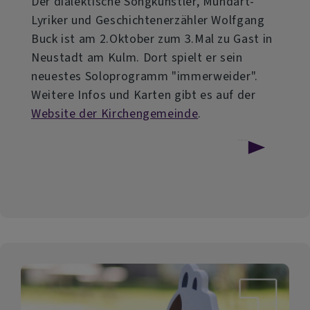
Der dialektische Songkünstler, Mundart-
Lyriker und Geschichtenerzähler Wolfgang
Buck ist am 2.Oktober zum 3.Mal zu Gast in
Neustadt am Kulm. Dort spielt er sein
neuestes Soloprogramm "immerweider".
Weitere Infos und Karten gibt es auf der
Website der Kirchengemeinde
.
über
Weiterlesen
Wolfgang
Buck
in
Neustadt
am
Kulm