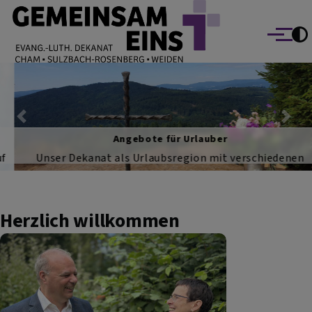
EVANG.-LUTH. DEKANAT GEMEINSAM EINS
Direkt zum Inhalt
Cham Sulzbach-Rosenberg Weiden
Menü
Previous
Nex
Angebote für Urlauber
Unser Dekanat als Urlaubsregion mit verschiedenen
Angeboten der Tourismus-Seelsorge
Herzlich willkommen