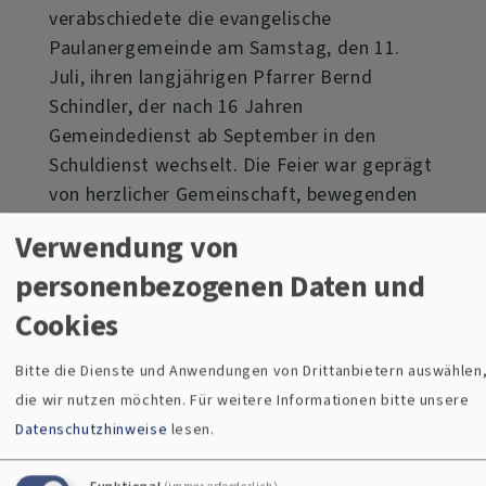
verabschiedete die evangelische
Paulanergemeinde am Samstag, den 11.
Juli, ihren langjährigen Pfarrer Bernd
Schindler, der nach 16 Jahren
Gemeindedienst ab September in den
Schuldienst wechselt. Die Feier war geprägt
von herzlicher Gemeinschaft, bewegenden
Momenten und spürbarer Wertschätzung.
Verwendung von
über
Weiterlesen
personenbezogenen Daten und
Verabschiedung
Cookies
von
Bitte die Dienste und Anwendungen von Drittanbietern auswählen
Pfarrer
die wir nutzen möchten.
Für weitere Informationen bitte unsere
Bernd
Datenschutzhinweise
lesen.
Schindler
Funktional