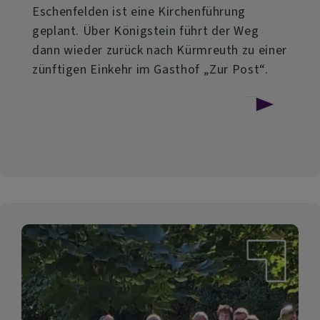
Eschenfelden ist eine Kirchenführung
geplant. Über Königstein führt der Weg
dann wieder zurück nach Kürmreuth zu einer
zünftigen Einkehr im Gasthof „Zur Post“.
über
Weiterlesen
Sommertour
auf
dem
Simultankirchen-
Radweg