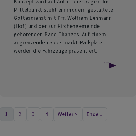
Konzept wird auf Autos übertragen. Im
Mittelpunkt steht ein modern gestalteter
Gottesdienst mit Pfr. Wolfram Lehmann
(Hof) und der zur Kirchengemeinde
gehörenden Band Changes. Auf einem
angrenzenden Supermarkt-Parkplatz
werden die Fahrzeuge präsentiert.
über
Weiterlesen
Dein
Auto.
Dein
Moment.
1
2
3
4
Weiter >
Ende »
Aktuelle Seite
Seite
Seite
Seite
Nächste Seite
Last page
Seitennummerierung