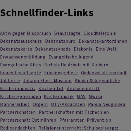
Schnellfinder-Links
Aktiv gegen Missbrauch
Beauftragte
Cloudtelefonie
Dekanatsausschuss
Dekanatsbüro
Dekanatskantor:innen
Dekanatskarte
Dekanatssynode
Diakonie
Eine Welt
Erwachsenenbildung
Evangelische Jugend
Evangelische Kitas
Fachstelle Arbeit mit Kindern
Frauenbeauftragte
Friedensgebete
Gedenkstättenarbeit
Jobbörse
Johann Flierl-Museum
Kinder & Jugendliche
Kirche innovativ
Kirchen 1x1
Kircheneintritt
Kirchengemeinden
Kirchenmusik
MAV
Mwika
Männerarbeit
Orgeln
OTV-Andachten
Papua Neuguinea
Partnerschaften
Partnerschaften mit Tschechien
Partnerschaft Ostmähren
Pfarrämter
Prävention
Radioandachten
Religionsunterricht; Schulseelsorge;