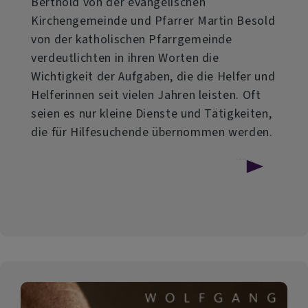
Berthold von der evangelischen
Kirchengemeinde und Pfarrer Martin Besold
von der katholischen Pfarrgemeinde
verdeutlichten in ihren Worten die
Wichtigkeit der Aufgaben, die die Helfer und
Helferinnen seit vielen Jahren leisten. Oft
seien es nur kleine Dienste und Tätigkeiten,
die für Hilfesuchende übernommen werden.
über
Weiterlesen
30
Jahre
"Kleiner
Dienst"
in
Erbendorf