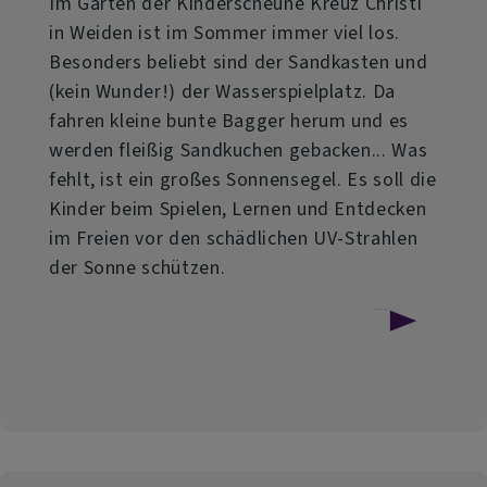
Im Garten der Kinderscheune Kreuz Christi
in Weiden ist im Sommer immer viel los.
Besonders beliebt sind der Sandkasten und
(kein Wunder!) der Wasserspielplatz. Da
fahren kleine bunte Bagger herum und es
werden fleißig Sandkuchen gebacken... Was
fehlt, ist ein großes Sonnensegel. Es soll die
Kinder beim Spielen, Lernen und Entdecken
im Freien vor den schädlichen UV-Strahlen
der Sonne schützen.
über
Weiterlesen
Endspurt
bei
der
Fundraising-