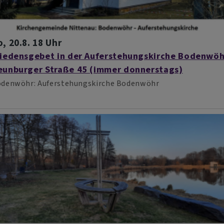
, 20.8. 18 Uhr
riedensgebet in der Auferstehungskirche Bodenwöh
eunburger Straße 45 (immer donnerstags)
odenwöhr
Auferstehungskirche Bodenwöhr