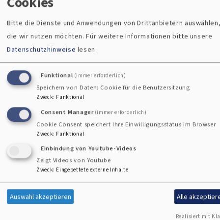
Cookies
orgestühl
ldsassen
Basilika Waldsassen
Bitte die Dienste und Anwendungen von Drittanbietern auswählen
die wir nutzen möchten.
Für weitere Informationen bitte unsere
Datenschutzhinweise
lesen.
Funktional
(immer erforderlich)
Speichern von Daten: Cookie für die Benutzersitzung
Zweck
:
Funktional
Consent Manager
(immer erforderlich)
Cookie Consent speichert Ihre Einwilligungsstatus im Browser
Zweck
:
Funktional
Einbindung von Youtube-Videos
Zeigt Videos von Youtube
Zweck
:
Eingebettete externe Inhalte
Auswahl akzeptieren
Alle akzeptier
o, 17.8. 18:45-19:15 Uhr
Realisiert mit Kla