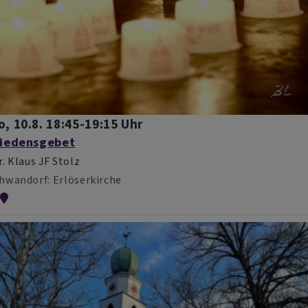
o, 10.8. 18:45-19:15 Uhr
riedensgebet
r. Klaus JF Stolz
hwandorf
Erlöserkirche