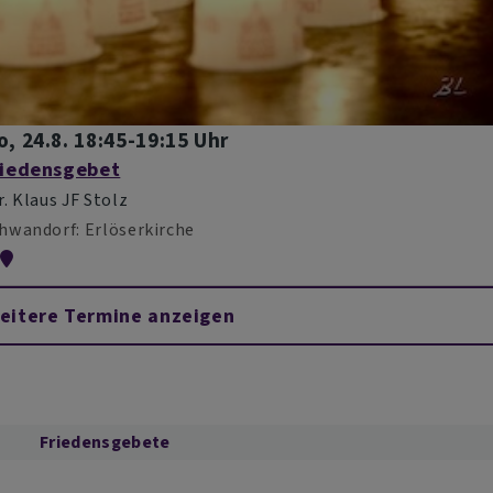
o, 24.8. 18:45-19:15 Uhr
riedensgebet
r. Klaus JF Stolz
hwandorf
Erlöserkirche
eitere Termine anzeigen
Friedensgebete