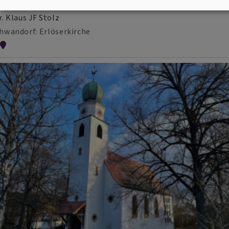
riedensgebet
r. Klaus JF Stolz
hwandorf
Erlöserkirche