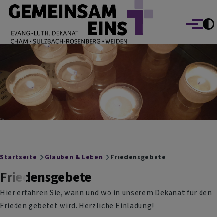
EVANG.-LUTH. DEKANAT GEMEINSAM EINS
Direkt zum Inhalt
Cham Sulzbach-Rosenberg Weiden
Menü
Breadcrumb
Startseite
Glauben & Leben
Friedensgebete
Friedensgebete
Hier erfahren Sie, wann und wo in unserem Dekanat für den
Frieden gebetet wird. Herzliche Einladung!