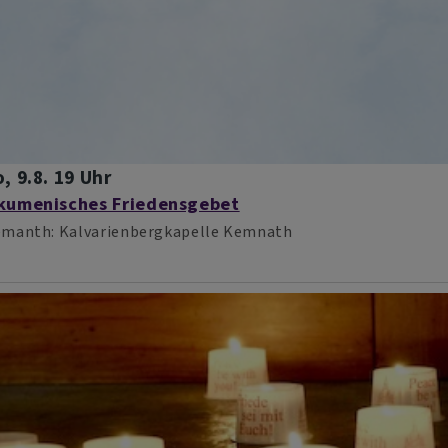
, 9.8. 19 Uhr
kumenisches Friedensgebet
emanth
Kalvarienbergkapelle Kemnath