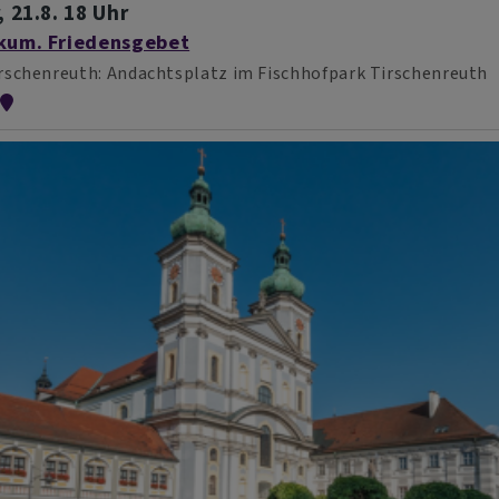
, 21.8. 18 Uhr
kum. Friedensgebet
rschenreuth
Andachtsplatz im Fischhofpark Tirschenreuth