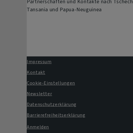
Partnerschaften und Kontakte nach Tschech
Tansania und Papua-Neuguinea
Impressum
Fußbereichsmenü
Kontakt
Cookie-Einstellungen
Newsletter
Datenschutzerklärung
Barrierefreiheitserklärung
Anmelden