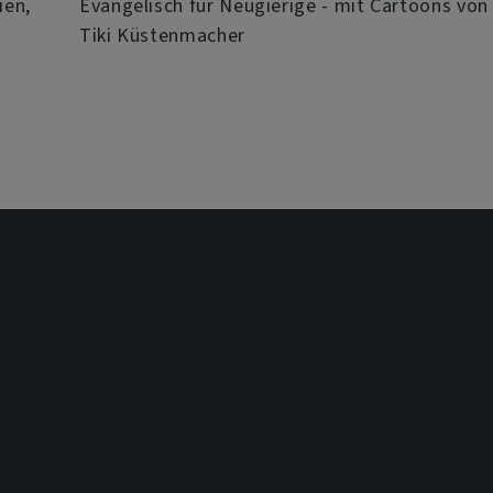
ien,
Evangelisch für Neugierige - mit Cartoons von
Tiki Küstenmacher