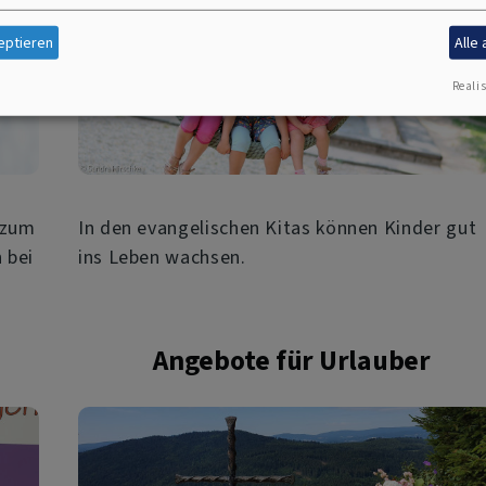
eptieren
Alle
Realis
 zum
In den evangelischen Kitas können Kinder gut
 bei
ins Leben wachsen.
Angebote für Urlauber