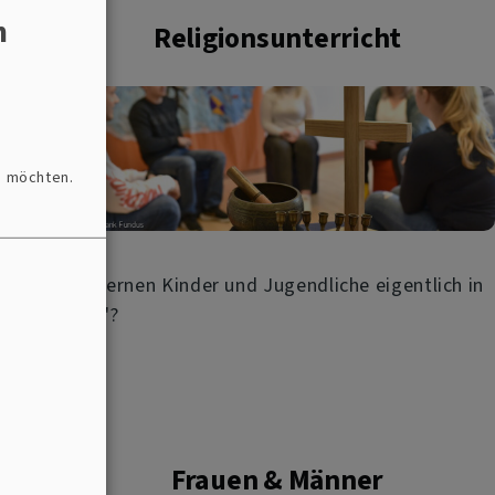
n
Religionsunterricht
n möchten.
-
Was lernen Kinder und Jugendliche eigentlich in
"Reli"?
Frauen & Männer