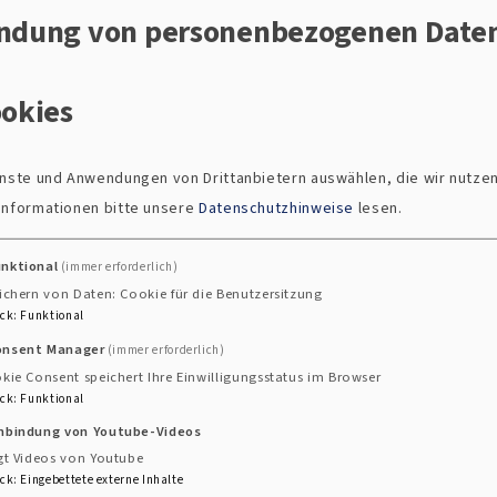
ndung von personenbezogenen Date
Diakonie
okies
ienste und Anwendungen von Drittanbietern auswählen, die wir nutze
 Informationen bitte unsere
Datenschutzhinweise
lesen.
unktional
(immer erforderlich)
ng
Die Diakonie Oberpfalz und die Diakonie Cham
ichern von Daten: Cookie für die Benutzersitzung
nden
Regen bilden die soziale Arbeit der
ck
:
Funktional
r,
evangelischen Kirche in unserer Region. Als
onsent Manager
(immer erforderlich)
m
Diakonie bietet Kirche Rat, Hilfe und
kie Consent speichert Ihre Einwilligungsstatus im Browser
ck
:
Funktional
Unterstützung in ganz
inbindung von Youtube-Videos
gt Videos von Youtube
Evangelische Kitas
ck
:
Eingebettete externe Inhalte