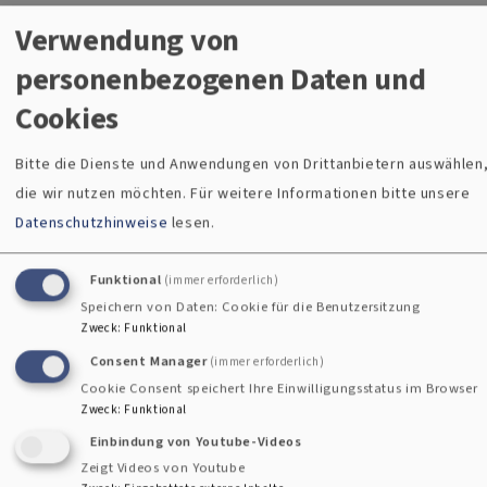
erleben Soldatenfamilien eine gemeinsame Auszeit vom
Verwendung von
Alltag. Dazu sind wir in Freizeithäusern in ganz Deutschland
personenbezogenen Daten und
zu Gast.
Cookies
Hier erreichen Sie die Militärseelsorger
Bitte die Dienste und Anwendungen von Drittanbietern auswählen
die wir nutzen möchten.
Für weitere Informationen bitte unsere
Standort Amberg
Datenschutzhinweise
lesen.
Evangelisches Militärpfarramt Kümmersbruck
Militärpfarrer Heiko Blank
Funktional
(immer erforderlich)
Speichern von Daten: Cookie für die Benutzersitzung
Schweppermannstraße 45
Zweck
:
Funktional
92245 Kümmersbruck
Consent Manager
(immer erforderlich)
Cookie Consent speichert Ihre Einwilligungsstatus im Browser
Standort Weiden
Zweck
:
Funktional
Evangelisches Militärpfarramt Weiden
Einbindung von Youtube-Videos
Militärpfarrer Günter Daum
Zeigt Videos von Youtube
Frauenrichter Straße 142