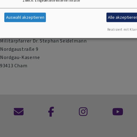
Zweck
:
Eingebettete externe Inhalte
92637 Weiden
Auswahl akzeptieren
Alle akzeptiere
Standort Cham
Realisiert mit Klar
Evangelisches Militärpfarramt Cham
Militärpfarrer Dr. Stephan Seidelmann
Nordgaustraße 9
Nordgau-Kaserne
93413 Cham
Kontaktformular