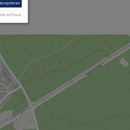
 akzeptieren
iert mit Klaro!