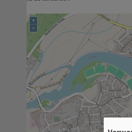
+
−
Verwe