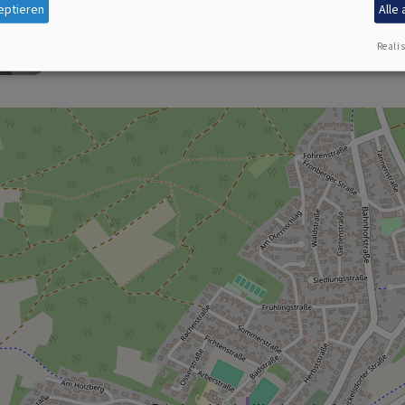
eptieren
Alle
Realis