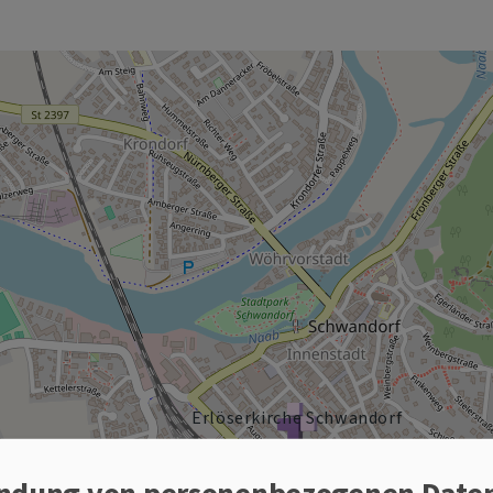
Erlöserkirche Schwandorf
ndung von personenbezogenen Date