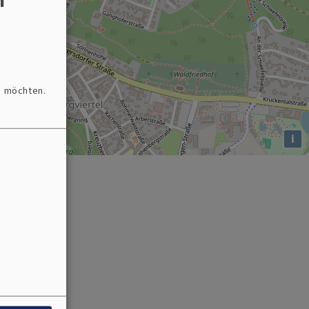
n möchten.
i