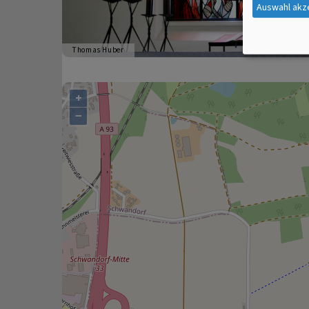
Auswahl akz
Thomas Huber
+
−