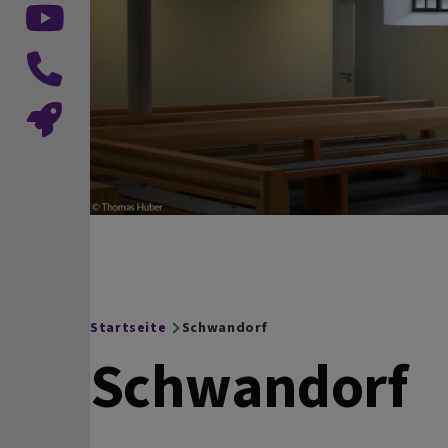
Startseite
Schwandorf
Breadcrumb
Schwandorf