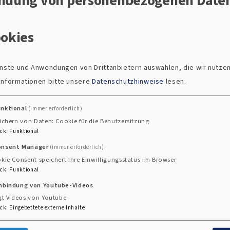
okies
ienste und Anwendungen von Drittanbietern auswählen, die wir nutze
 Informationen bitte unsere
Datenschutzhinweise
lesen.
unktional
(immer erforderlich)
ichern von Daten: Cookie für die Benutzersitzung
ck
:
Funktional
Friedenskirche Wackersdorf
onsent Manager
(immer erforderlich)
Sportplatzstraße 25
kie Consent speichert Ihre Einwilligungsstatus im Browser
92442 Wackersdorf
ck
:
Funktional
inbindung von Youtube-Videos
gt Videos von Youtube
ck
:
Eingebettete externe Inhalte