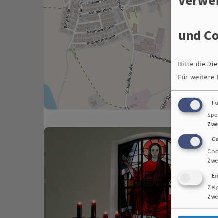
und Co
Bitte die D
Für weitere
F
Spe
Zwe
C
Coo
Zwe
E
Zei
Zwe