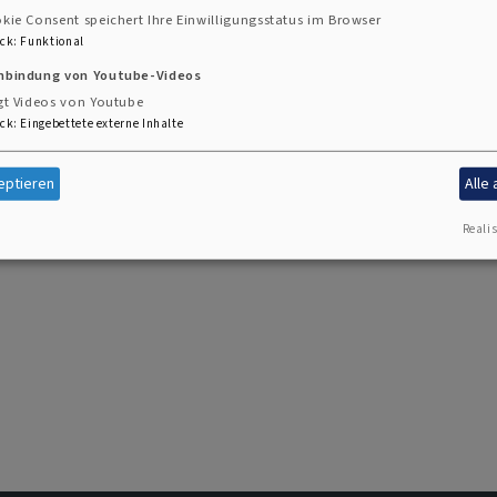
chschulgemeinde bietet nicht nur Beratung zu Studien- 
kie Consent speichert Ihre Einwilligungsstatus im Browser
.
ck
:
Funktional
inbindung von Youtube-Videos
gt Videos von Youtube
ck
:
Eingebettete externe Inhalte
eiden
eptieren
Alle
Realis