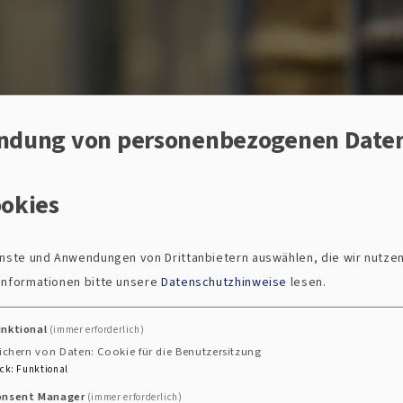
ndung von personenbezogenen Date
okies
ienste und Anwendungen von Drittanbietern auswählen, die wir nutze
 Informationen bitte unsere
Datenschutzhinweise
lesen.
seelsorge
unktional
(immer erforderlich)
ichern von Daten: Cookie für die Benutzersitzung
ck
:
Funktional
 der ganze Mensch gefragt ist, soll auch Raum für die 
onsent Manager
(immer erforderlich)