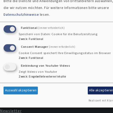
Bitte die Dienste und Anwendungen von Drittanbietern auswählen
die wir nutzen möchten.
Für weitere Informationen bitte unsere
Datenschutzhinweise
lesen.
Kirchengemeinden
Funktional
(immer erforderlich)
Speichern von Daten: Cookie für die Benutzersitzung
Zweck
:
Funktional
Kontaktformular
Consent Manager
(immer erforderlich)
Cookie Consent speichert Ihre Einwilligungsstatus im Browser
Zweck
:
Funktional
Einbindung von Youtube-Videos
Zeigt Videos von Youtube
Zweck
:
Eingebettete externe Inhalte
Impressum
Fußbereichsmenü
Auswahl akzeptieren
Alle akzeptiere
Kontakt
Realisiert mit Klar
Cookie-Einstellungen
Newsletter