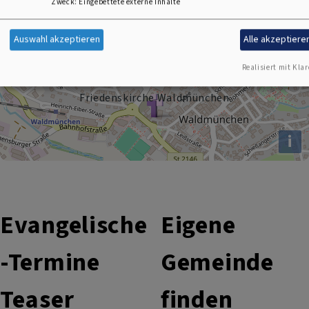
Zweck
:
Eingebettete externe Inhalte
+
Auswahl akzeptieren
Alle akzeptiere
−
Realisiert mit Klar
Friedenskirche Waldmünchen
i
Evangelische
Eigene
-Termine
Gemeinde
Teaser
finden