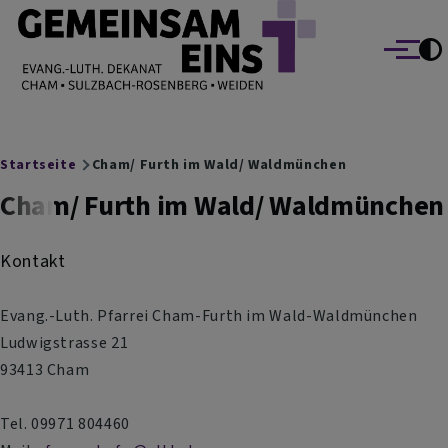
EVANG.-LUTH. DEKANAT GEMEINSAM EINS
Direkt zum Inhalt
Cham Sulzbach-Rosenberg Weiden
Menü
Breadcrumb
Startseite
Cham/ Furth im Wald/ Waldmünchen
Cham/ Furth im Wald/ Waldmünchen
Kontakt
Evang.-Luth. Pfarrei Cham-Furth im Wald-Waldmünchen
Ludwigstrasse 21
93413
Cham
Tel. 09971 804460