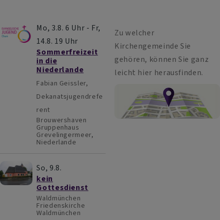
Mo, 3.8. 6 Uhr - Fr,
Zu welcher
14.8. 19 Uhr
Kirchengemeinde Sie
Sommerfreizeit
gehören, können Sie ganz
in die
Niederlande
leicht hier herausfinden.
Fabian Geissler,
Dekanatsjugendrefe
rent
Brouwershaven
Gruppenhaus
Grevelingermeer,
Niederlande
So, 9.8.
kein
Gottesdienst
Waldmünchen
Friedenskirche
Waldmünchen