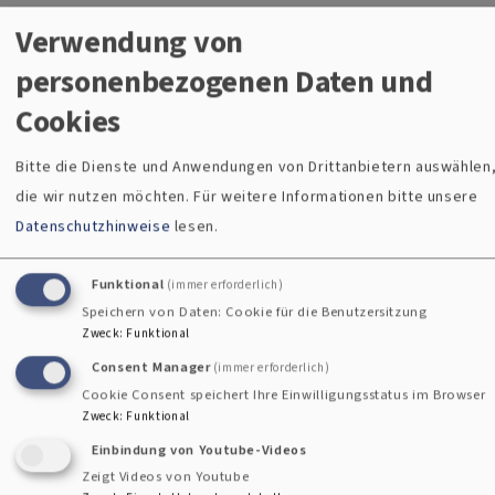
Verwendung von
personenbezogenen Daten und
Cookies
Bitte die Dienste und Anwendungen von Drittanbietern auswählen
die wir nutzen möchten.
Für weitere Informationen bitte unsere
Datenschutzhinweise
lesen.
Funktional
(immer erforderlich)
Speichern von Daten: Cookie für die Benutzersitzung
Zweck
:
Funktional
Bildrechte
SG
Consent Manager
(immer erforderlich)
Cookie Consent speichert Ihre Einwilligungsstatus im Browser
Zweck
:
Funktional
Friedenskirche Waldmünchen
Einbindung von Youtube-Videos
Bahnhofstraße 22
Zeigt Videos von Youtube
93449 Waldmünchen