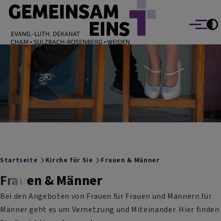
EVANG.-LUTH. DEKANAT GEMEINSAM EINS
Direkt zum Inhalt
Cham Sulzbach-Rosenberg Weiden
Menü
Breadcrumb
Startseite
Kirche für Sie
Frauen & Männer
Frauen & Männer
Bei den Angeboten von Frauen für Frauen und Männern für
Männer geht es um Vernetzung und Miteinander. Hier finden