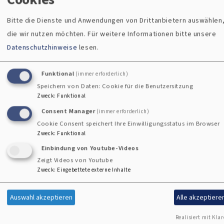
mit einer kompetenten Referentin. Die Veranstaltung
Bitte die Dienste und Anwendungen von Drittanbietern auswählen
findet dann an drei verschiedenen Orten im Dekanat statt.
die wir nutzen möchten.
Für weitere Informationen bitte unsere
Mehr dazu bei den Berichten!
Datenschutzhinweise
lesen.
Bericht vom Dekanatsfrauentag 2026 in
Sulzbach-Rosenberg
Funktional
(immer erforderlich)
Speichern von Daten: Cookie für die Benutzersitzung
Zweck
:
Funktional
Bericht vom Dekanatsfrauentag 2026 in
Consent Manager
(immer erforderlich)
Cham
Cookie Consent speichert Ihre Einwilligungsstatus im Browser
Zweck
:
Funktional
Einbindung von Youtube-Videos
Zeigt Videos von Youtube
Männerarbeit im Dekanat
Zweck
:
Eingebettete externe Inhalte
Auswahl akzeptieren
Alle akzeptiere
Sie spielen Fußball und betreuen Jugendmannschaften,
fahren ehrenamtlich im Rettungswagen oder Feuerwehr-
Realisiert mit Klar