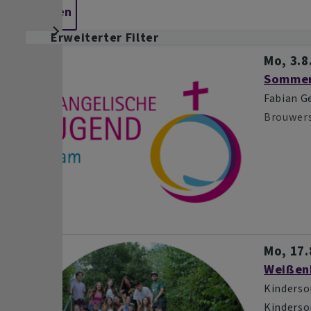
Erweiterter Filter
Mo, 3.8.
Sommerf
Fabian G
Brouwer
Mo, 17.8
Weißen
Kinders
Kinders