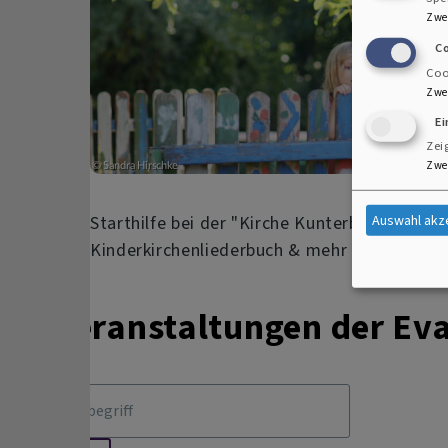
Zwe
C
Coo
Zwe
E
Zei
Zwe
Auswahl akz
Starthilfe bei der "Kirche Kunterbunt", Wor
Kinderkirchenliederbuch & mehr
Veranstaltungen der Ev