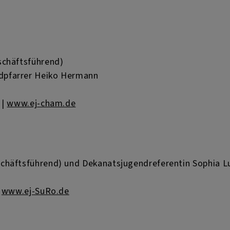
schäftsführend)
dpfarrer Heiko Hermann
|
www.ej-cham.de
chäftsführend) und Dekanatsjugendreferentin Sophia Lu
|
www.ej-SuRo.de