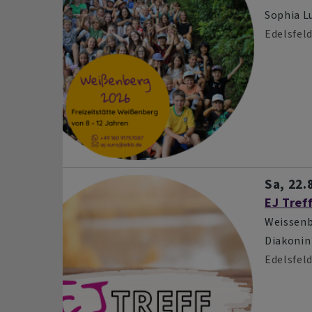
Sophia L
Edelsfel
Sa, 22.
EJ Tref
Weissen
Diakonin
Edelsfel