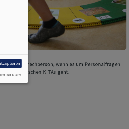
 akzeptieren
 richtige Ansprechperson, wenn es um Personalfragen
der evangelischen KITAs geht.
iert mit Klaro!