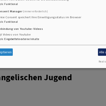
ck
:
Funktional
onsent Manager
(immer erforderlich)
kie Consent speichert Ihre Einwilligungsstatus im Browser
ck
:
Funktional
inbindung von Youtube-Videos
gt Videos von Youtube
ck
:
Eingebettete externe Inhalte
eptieren
Alle
kshops zum
Hier finden Sie die
und die Verwaltung 
Realis
angelischen Jugend