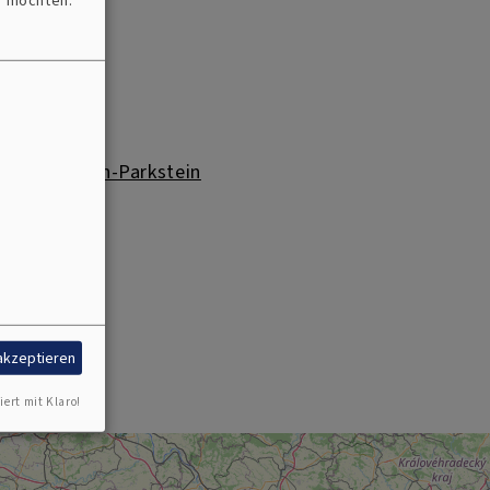
n möchten.
nd Michael
ndemenreuth-Parkstein
h
Immenreuth
 akzeptieren
iert mit Klaro!