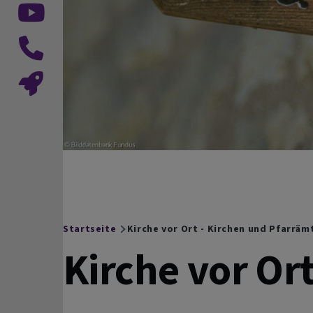
Startseite
Kirche vor Ort - Kirchen und Pfarräm
Breadcrumb
Kirche vor Or