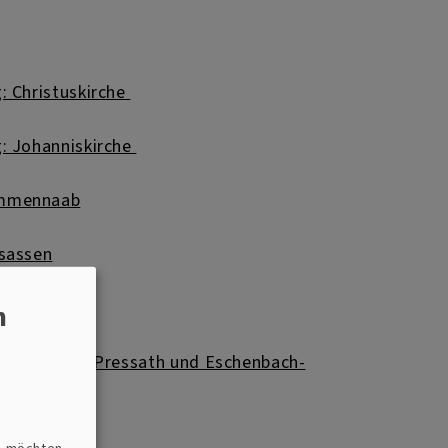
: Christuskirche
: Johanniskirche
mmennaab
sassen
n
(Grafenwöhr-Pressath und Eschenbach-