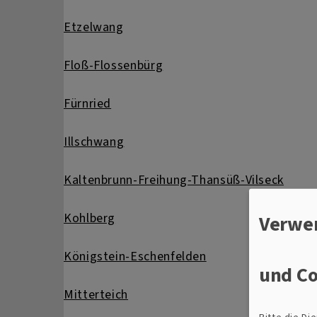
Etzelwang
Floß-Flossenbürg
Fürnried
Illschwang
Kaltenbrunn-Freihung-Thansüß-Vilseck
Kohlberg
Verwe
Königstein-Eschenfelden
und Co
Mitterteich