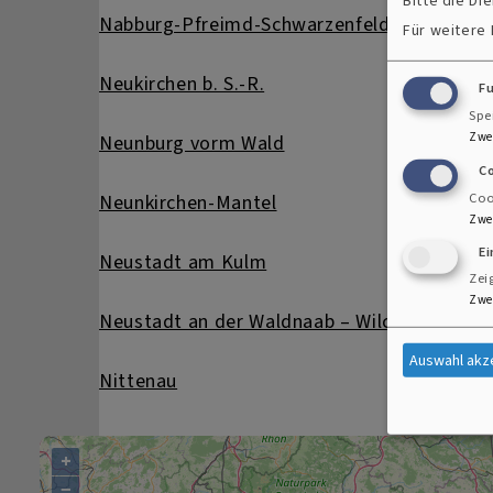
Bitte die D
Nabburg-Pfreimd-Schwarzenfeld
Für weitere
Neukirchen b. S.-R.
F
Spe
Zwe
Neunburg vorm Wald
C
Coo
Neunkirchen-Mantel
Zwe
E
Neustadt am Kulm
Zei
Zwe
Neustadt an der Waldnaab – Wilchenreuth
Auswahl akz
Nittenau
+
−