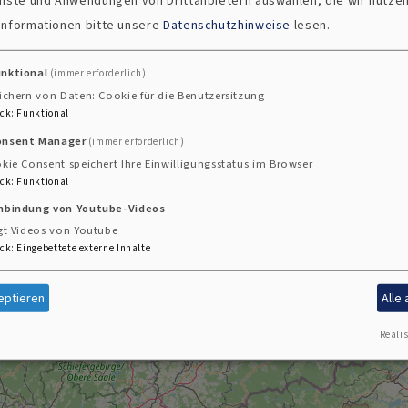
ienste und Anwendungen von Drittanbietern auswählen, die wir nutze
 Informationen bitte unsere
Datenschutzhinweise
lesen.
Weiden St.Markus u
unktional
(immer erforderlich)
Wernberg-Köblitz
ichern von Daten: Cookie für die Benutzersitzung
ck
:
Funktional
Wildenreuth-Kirche
onsent Manager
(immer erforderlich)
kie Consent speichert Ihre Einwilligungsstatus im Browser
ck
:
Funktional
Windischeschenbac
inbindung von Youtube-Videos
gt Videos von Youtube
Wirbenz-Kemnath-
ck
:
Eingebettete externe Inhalte
Zwiesel
eptieren
Alle
Realis