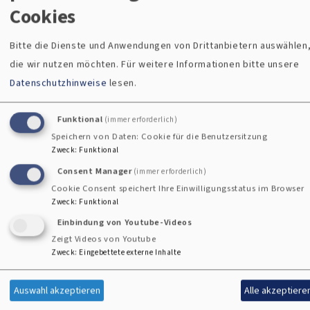
Cookies
sein. Viele unserer Gemeinden arbeiten dafür zusammen,
wie hier: Thansüß, Hirschau und Amberg. Die Pfarrer planen
Bitte die Dienste und Anwendungen von Drittanbietern auswählen
Tage bei denen Erleben im Vordergrund steht,
die wir nutzen möchten.
Für weitere Informationen bitte unsere
Gemeinschaft aber auch Erfahrung mit Kirche die mitten im
Datenschutzhinweise
lesen.
Leben ist. Die Gruppe besucht die Feuerwehr, macht einen
Actionbound, geht zum Bestatter, lacht, spielt, bastelt und
Funktional
(immer erforderlich)
isst zusammen. Oft auch mit den Eltern.
Speichern von Daten: Cookie für die Benutzersitzung
Zweck
:
Funktional
Consent Manager
(immer erforderlich)
Cookie Consent speichert Ihre Einwilligungsstatus im Browser
Pfarramt vor
Mehr zum
Zweck
:
Funktional
Einbindung von Youtube-Videos
Ort finden
Thema
Zeigt Videos von Youtube
Zweck
:
Eingebettete externe Inhalte
Auswahl akzeptieren
Alle akzeptiere
Über Ihren Wohnort finden
Weitere Infos rund um die