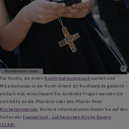
Bilddatenbank Fundus
Für Konfis, die einen
Konfirmationsspruch
suchen und
Mitarbeitende in der Konfi-Arbeit ist Konfiweb.de gedacht –
einfach mal reinschauen! Für konkrete Fragen wenden Sie
sich bitte an die Pfarrerin oder den Pfarrer Ihrer
Kirchengemeinde
. Weitere Informationen finden Sie auf den
Seiten der
Evangelisch - Lutherischen Kirche Bayern
(ELKB)
.