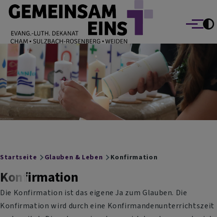
EVANG.-LUTH. DEKANAT GEMEINSAM EINS
Direkt zum Inhalt
Cham Sulzbach-Rosenberg Weiden
Menü
Breadcrumb
Startseite
Glauben & Leben
Konfirmation
Konfirmation
Die Konfirmation ist das eigene Ja zum Glauben. Die
Konfirmation wird durch eine Konfirmandenunterrichtszeit