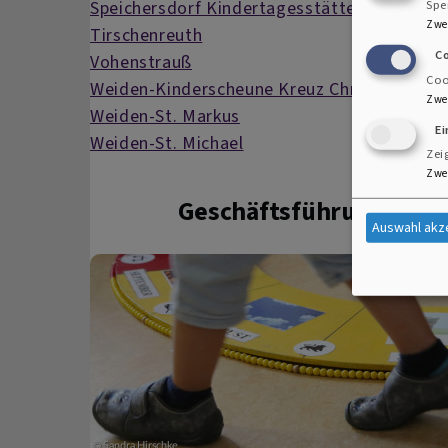
Speichersdorf Kindertagesstätte Krabbelkis
Spe
Zwe
Tirschenreuth
C
Vohenstrauß
Coo
Weiden-Kinderscheune Kreuz Christi
Zwe
Weiden-St. Markus
E
Weiden-St. Michael
Zei
Zwe
Geschäftsführung Kind
Auswahl akz