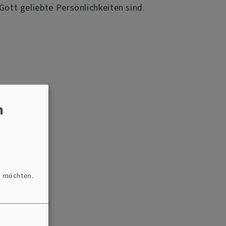
 Gott geliebte Persönlichkeiten sind.
n
n möchten.