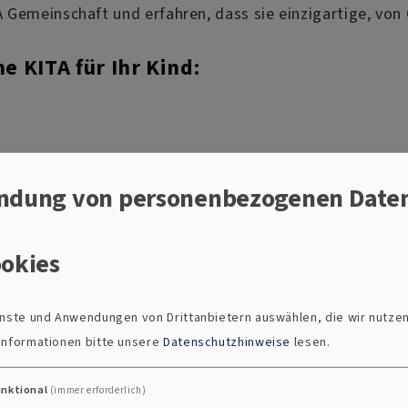
TA Gemeinschaft und erfahren, dass sie einzigartige, von
e KITA für Ihr Kind:
ndung von personenbezogenen Date
okies
er Hirte"
ienste und Anwendungen von Drittanbietern auswählen, die wir nutze
er Allee"
 Informationen bitte unsere
Datenschutzhinweise
lesen.
derhof"
unktional
(immer erforderlich)