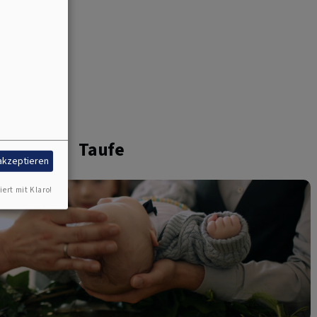
Taufe
 akzeptieren
iert mit Klaro!