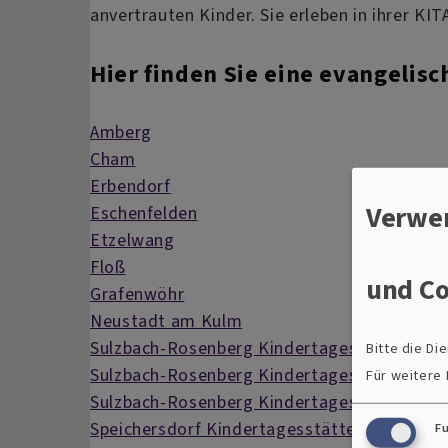
anvertrauten Kinder. Sie erleben in ihrer KI
Hier finden Sie eine evangelisch
Amberg
Cham
Erbendorf
Verwe
Eschenfelden
Etzelwang
Floß
und Co
Grafenwöhr
Neustadt am Kulm
Sulzbach-Rosenberg Kindertagesstätte "Gut
Bitte die D
Sulzbach-Rosenberg Kindertagesstätte "An d
Für weitere
Sulzbach-Rosenberg Kindertagesstätte "Lo
Speichersdorf Kindertagesstätte Birkenweg
F