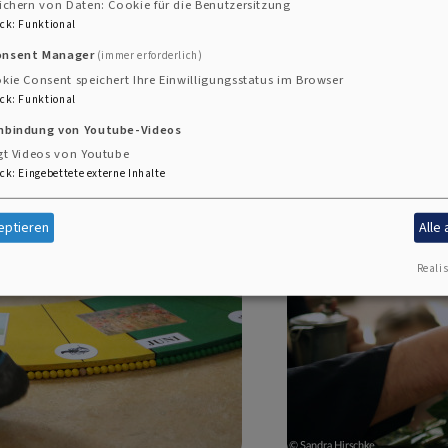
te
ichern von Daten: Cookie für die Benutzersitzung
ck
:
Funktional
onsent Manager
(immer erforderlich)
kie Consent speichert Ihre Einwilligungsstatus im Browser
ck
:
Funktional
inbindung von Youtube-Videos
gt Videos von Youtube
ck
:
Eingebettete externe Inhalte
ertagesstätten
eptieren
Alle
Realis