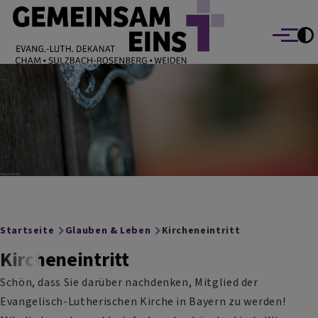
EVANG.-LUTH. DEKANAT GEMEINSAM EINS
Direkt zum Inhalt
Cham Sulzbach-Rosenberg Weiden
Menü
Breadcrumb
Startseite
Glauben & Leben
Kircheneintritt
Kircheneintritt
Schön, dass Sie darüber nachdenken, Mitglied der
Evangelisch-Lutherischen Kirche in Bayern zu werden!