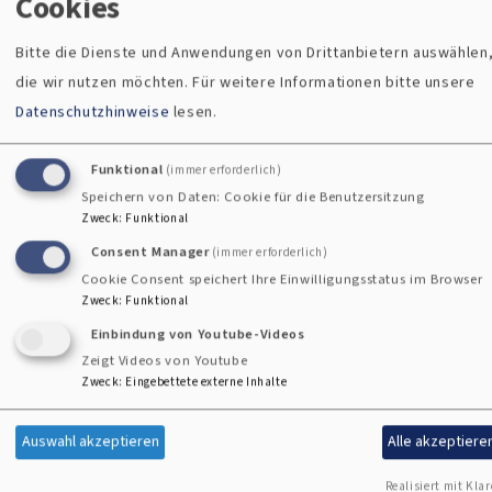
Cookies
Bitte die Dienste und Anwendungen von Drittanbietern auswählen
die wir nutzen möchten.
Für weitere Informationen bitte unsere
Datenschutzhinweise
lesen.
Kirche ist Gemeinschaft.
Funktional
(immer erforderlich)
Speichern von Daten: Cookie für die Benutzersitzung
Kirche bringt Menschen zusammen – im Glauben, im Leben,
Zweck
:
Funktional
im Miteinander. Sie ist ein Ort, an dem niemand allein sein
Consent Manager
(immer erforderlich)
muss, wo wir einander zuhören, füreinander da sind und
Cookie Consent speichert Ihre Einwilligungsstatus im Browser
gemeinsam feiern. In der Vielfalt der Menschen spiegelt sich
Zweck
:
Funktional
die Stärke der Gemeinschaft wider: Alt und Jung, Suchende
Einbindung von Youtube-Videos
und Glaubende, Zweifelnde und Hoffende. Kirche ist
Zeigt Videos von Youtube
Gemeinschaft – weil sie verbindet, was im Alltag oft
Zweck
:
Eingebettete externe Inhalte
getrennt ist, und weil wir gemeinsam mehr sind als allein.
Auswahl akzeptieren
Alle akzeptiere
Realisiert mit Klar