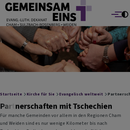
EVANG.-LUTH. DEKANAT GEMEINSAM EINS
Direkt zum Inhalt
Cham Sulzbach-Rosenberg Weiden
Menü
Breadcrumb
Startseite
Kirche für Sie
Evangelisch weltweit
Partnersch
Partnerschaften mit Tschechien
Für manche Gemeinden vor allem in den Regionen Cham
und Weiden sind es nur wenige Kilometer bis nach