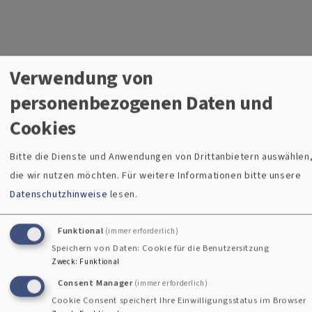
Verwendung von
personenbezogenen Daten und
Cookies
Bitte die Dienste und Anwendungen von Drittanbietern auswählen
die wir nutzen möchten.
Für weitere Informationen bitte unsere
Datenschutzhinweise
lesen.
Funktional
(immer erforderlich)
Weitere Kontakte nach Tschechien
Speichern von Daten: Cookie für die Benutzersitzung
Zweck
:
Funktional
Seit vielen Jahren gibt es Beziehungen zur
Consent Manager
(immer erforderlich)
Tschechoslowakischen Hussitischen Kirche.
Cookie Consent speichert Ihre Einwilligungsstatus im Browser