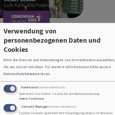
Verwendung von
Herzlichen Glückwunsch nach Illschwang! Die Gemeinde
personenbezogenen Daten und
dort hat einen neuen Lektor, der Gottesdienste leiten wird -
Cookies
und zwar einen sehr jungen engagierten: Luis Kohl aus
Kühnhof. Pfarrer Thomas Schertel segnete ihn für seinen
Bitte die Dienste und Anwendungen von Drittanbietern auswählen
Dienst. Der 19-jährige Landwirtschaftslehrling hat sich seit
die wir nutzen möchten.
Für weitere Informationen bitte unsere
seiner Konfirmandenzeit als Mitarbeiter beim
Datenschutzhinweise
lesen.
Familiengottesdienst und als Organist bewährt. Nach der
Ausbildung erhielt er die Ernennungsurkunde vom Dekanat
Funktional
(immer erforderlich)
überreicht und wurde eingesegnet. Auch die Vertrauensfrau
Speichern von Daten: Cookie für die Benutzersitzung
des Kirchenvorstands, Anna Jobst, wünschte ihm Gottes
Zweck
:
Funktional
Segen für den neuen Dienst. Wir wünschen Gottes Segen und
Consent Manager
(immer erforderlich)
immer Freude am Gottesdienst und auf der Kanzel!
Cookie Consent speichert Ihre Einwilligungsstatus im Browser