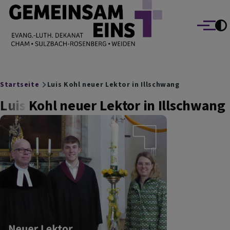
EVANG.-LUTH. DEKANAT GEMEINSAM EINS
Direkt zum Inhalt
Cham Sulzbach-Rosenberg Weiden
Menü
Breadcrumb
Startseite
Luis Kohl neuer Lektor in Illschwang
Luis Kohl neuer Lektor in Illschwang