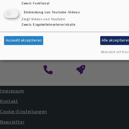
Zweck
:
Funktional
Einbindung von Youtube-Videos
Zeigt Videos von Youtube
Zweck
:
Eingebettete externe Inhalte
Auswahl akzeptieren
Alle akzeptiere
Kontaktformular
Realisiert mit Klar
Impressum
Fußbereichsmenü
Kontakt
Cookie-Einstellungen
Newsletter