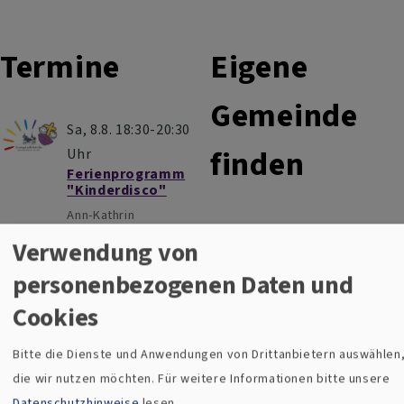
Termine
Eigene
Gemeinde
Sa, 8.8. 18:30-20:30
finden
Uhr
Ferienprogramm
"Kinderdisco"
Ann-Kathrin
Zu welcher
Förderreuther
Verwendung von
Neukirchen
Kirchengemeinde Sie
evangelisches
personenbezogenen Daten und
gehören, können Sie ganz
Gemeindehaus
leicht hier finden.
Cookies
So, 9.8. 9 Uhr
Heute findet
Bitte die Dienste und Anwendungen von Drittanbietern auswählen
KEIN
die wir nutzen möchten.
Für weitere Informationen bitte unsere
Gottesdienst
statt!
Datenschutzhinweise
lesen.