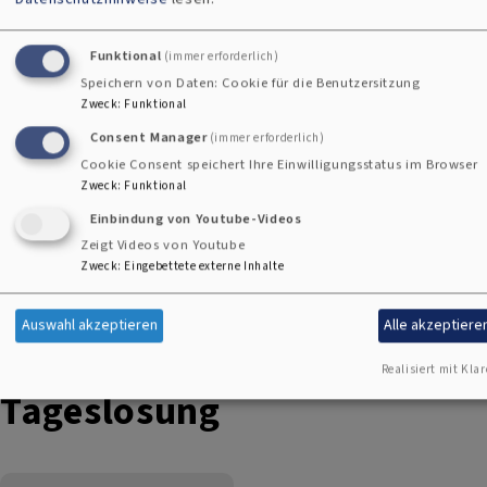
Neukirchen
evangelische Kirche
St. Peter und Paul
Funktional
(immer erforderlich)
Speichern von Daten: Cookie für die Benutzersitzung
Zweck
:
Funktional
So, 16.8. 10 Uhr
Gottesdienst am
Consent Manager
(immer erforderlich)
Kneippbecken in
Cookie Consent speichert Ihre Einwilligungsstatus im Browser
Oberreinbach mit
Zweck
:
Funktional
Lektor Th. Remer
Einbindung von Youtube-Videos
Lektor Thorsten
Zeigt Videos von Youtube
Remer
Zweck
:
Eingebettete externe Inhalte
Oberreinbach
Kneippbecken
Oberreinbach
Auswahl akzeptieren
Alle akzeptiere
Realisiert mit Klar
Tageslosung