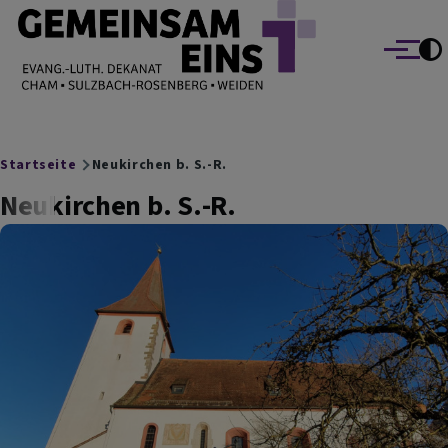
EVANG.-LUTH. DEKANAT GEMEINSAM EINS
Direkt zum Inhalt
Cham Sulzbach-Rosenberg Weiden
Menü
Breadcrumb
Startseite
Neukirchen b. S.-R.
Neukirchen b. S.-R.