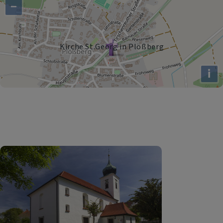
−
Kirche St.Georg in Plößberg
i