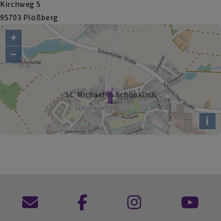
Kirchweg 5
95703 Plößberg
+
−
St. Michael in Schönkirch
i
Kontaktformular