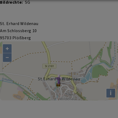
Bildrechte
SG
St. Erhard Wildenau
Am Schlossberg 10
95703 Plößberg
+
−
St.Erhard in Wildenau
i