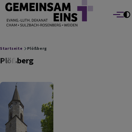
EVANG.-LUTH. DEKANAT GEMEINSAM EINS
Direkt zum Inhalt
Cham Sulzbach-Rosenberg Weiden
Menü
Breadcrumb
Startseite
Plößberg
Plößberg