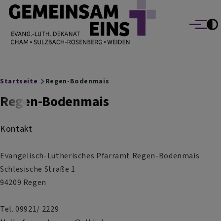
EVANG.-LUTH. DEKANAT GEMEINSAM EINS
Direkt zum Inhalt
Cham Sulzbach-Rosenberg Weiden
Menü
Breadcrumb
Startseite
Regen-Bodenmais
Regen-Bodenmais
Kontakt
Evangelisch-Lutherisches Pfarramt Regen-Bodenmais
Schlesische Straße 1
94209 Regen
Tel. 09921/ 2229