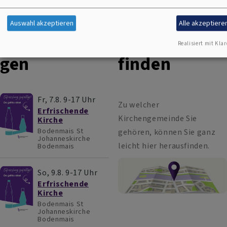
Die nächsten
Eigene
Auswahl akzeptieren
Alle akzeptiere
Veranstaltun
Gemeinde
Realisiert mit Klar
gen
finden
Fr, 7.8. 9-17 Uhr
Zu welcher
Erfrischende
Kirchengemeinde Sie
Kirche
Bodenmais
St
gehören, können Sie ganz
Johanneskirche
leicht hier herausfinden.
Bodenmais
So, 9.8. 9-17 Uhr
Erfrischende
Kirche
Bodenmais
St
Johanneskirche
Bodenmais