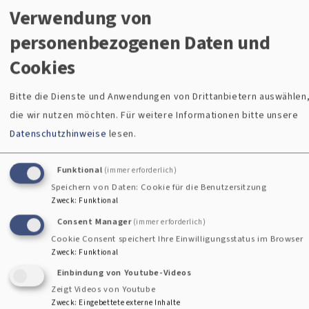
Bildrechte
Marco Felgenhauer Woidlife Photography
Verwendung von
personenbezogenen Daten und
St.Johanneskirche
Cookies
Am Lehen 22
94249 Bodenmais
Bitte die Dienste und Anwendungen von Drittanbietern auswählen
die wir nutzen möchten.
Für weitere Informationen bitte unsere
+
Datenschutzhinweise
lesen.
−
Funktional
(immer erforderlich)
Speichern von Daten: Cookie für die Benutzersitzung
Johanneskirche Bodenmais
Zweck
:
Funktional
Consent Manager
(immer erforderlich)
i
Cookie Consent speichert Ihre Einwilligungsstatus im Browser
Zweck
:
Funktional
Einbindung von Youtube-Videos
Zeigt Videos von Youtube
Zweck
:
Eingebettete externe Inhalte