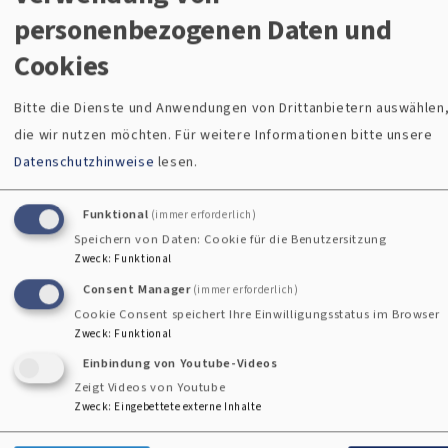
i
personenbezogenen Daten und
Cookies
Bitte die Dienste und Anwendungen von Drittanbietern auswählen
Die nächsten
Gemeindefin
die wir nutzen möchten.
Für weitere Informationen bitte unsere
Datenschutzhinweise
lesen.
Veranstaltun
der
Funktional
(immer erforderlich)
gen
Speichern von Daten: Cookie für die Benutzersitzung
Zweck
:
Funktional
Zu welcher
Consent Manager
Kirchengemeinde Sie
(immer erforderlich)
So, 9.8. 10 Uhr
Cookie Consent speichert Ihre Einwilligungsstatus im Browser
gehören, können Sie ganz
Gottesdienst
Zweck
:
Funktional
leicht hier herausfinden.
Roding
Einbindung von Youtube-Videos
Christuskirche
Roding
Zeigt Videos von Youtube
Zweck
:
Eingebettete externe Inhalte
So, 16.8. 10 Uhr