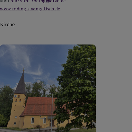
Mail
pfarramt.roding@elkb.de
www.roding-evangelisch.de
Kirche