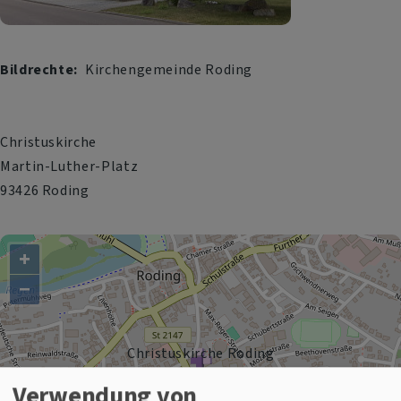
Bildrechte
Kirchengemeinde Roding
Christuskirche
Martin-Luther-Platz
93426 Roding
+
−
Christuskirche Roding
Verwendung von