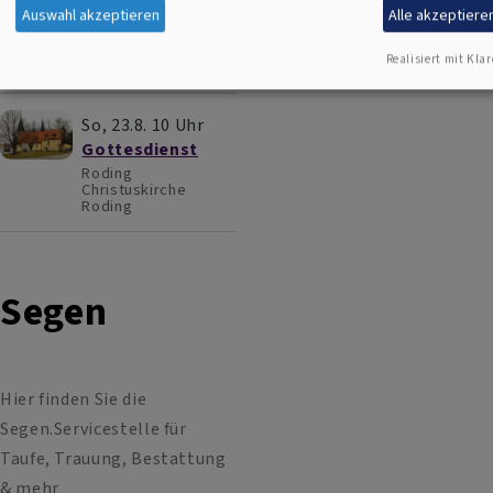
Gottesdienst
Auswahl akzeptieren
Alle akzeptiere
Roding
Christuskirche
Realisiert mit Klar
Roding
So, 23.8. 10 Uhr
Gottesdienst
Roding
Christuskirche
Roding
Segen
Hier finden Sie die
Segen.Servicestelle für
Taufe, Trauung, Bestattung
& mehr