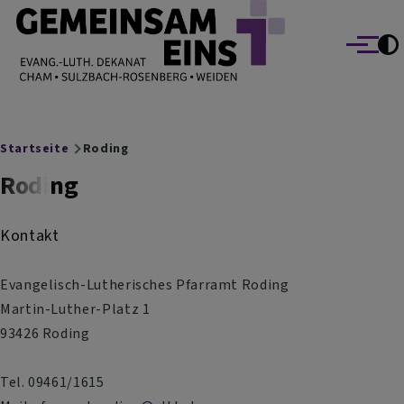
EVANG.-LUTH. DEKANAT GEMEINSAM EINS
Direkt zum Inhalt
Cham Sulzbach-Rosenberg Weiden
Menü
Breadcrumb
Startseite
Roding
Roding
Kontakt
Evangelisch-Lutherisches Pfarramt Roding
Martin-Luther-Platz 1
93426 Roding
Tel. 09461/1615