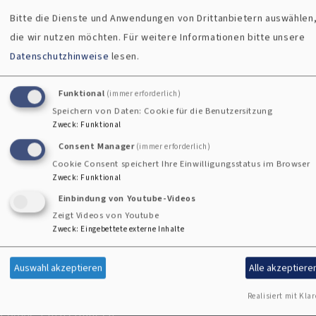
der Evangelisch-Lutherischen Kirche in Bayern.
Bitte die Dienste und Anwendungen von Drittanbietern auswählen
die wir nutzen möchten.
Für weitere Informationen bitte unsere
Datenschutzhinweise
lesen.
Dekanatskarte
Funktional
(immer erforderlich)
Speichern von Daten: Cookie für die Benutzersitzung
Zweck
:
Funktional
Kontaktformular
Consent Manager
(immer erforderlich)
Cookie Consent speichert Ihre Einwilligungsstatus im Browser
Zweck
:
Funktional
Einbindung von Youtube-Videos
Zeigt Videos von Youtube
Zweck
:
Eingebettete externe Inhalte
Impressum
Auswahl akzeptieren
Alle akzeptiere
Fußbereichsmenü
Kontakt
Realisiert mit Klar
Cookie-Einstellungen