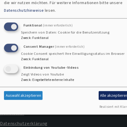
die wir nutzen möchten.
Für weitere Informationen bitte unsere
Diakonie
Datenschutzhinweise
lesen.
Funktional
(immer erforderlich)
Speichern von Daten: Cookie für die Benutzersitzung
Kontaktformular
Zweck
:
Funktional
Consent Manager
(immer erforderlich)
Cookie Consent speichert Ihre Einwilligungsstatus im Browser
Zweck
:
Funktional
Einbindung von Youtube-Videos
Zeigt Videos von Youtube
Zweck
:
Eingebettete externe Inhalte
Impressum
Fußbereichsmenü
Kontakt
Auswahl akzeptieren
Alle akzeptiere
Cookie-Einstellungen
Realisiert mit Klar
Newsletter
Datenschutzerklärung