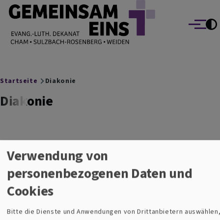
EVANG.-LUTH. DEKANAT GEMEINSAM EINS
Direkt zum Inhalt
Cham Sulzbach-Rosenberg Weiden
Menü
Breadcrumb
Startseite
Diakonie
Diakonie
Diakonie
Verwendung von
personenbezogenen Daten und
Cookies
Bitte die Dienste und Anwendungen von Drittanbietern auswählen