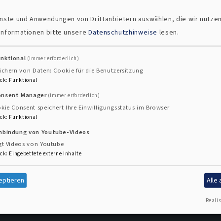
ienste und Anwendungen von Drittanbietern auswählen, die wir nutze
 Informationen bitte unsere
Datenschutzhinweise
lesen.
unktional
(immer erforderlich)
ichern von Daten: Cookie für die Benutzersitzung
ck
:
Funktional
angelischen Erwachsenenbildung
onsent Manager
(immer erforderlich)
kie Consent speichert Ihre Einwilligungsstatus im Browser
ck
:
Funktional
inbindung von Youtube-Videos
gt Videos von Youtube
ck
:
Eingebettete externe Inhalte
eptieren
Alle
Realis