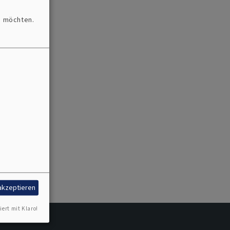
n möchten.
 akzeptieren
iert mit Klaro!