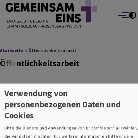
EVANG.-LUTH. DEKANAT GEMEINSAM EINS
Direkt zum Inhalt
Cham Sulzbach-Rosenberg Weiden
Menü
Breadcrumb
Startseite
Öffentlichkeitsarbeit
Öffentlichkeitsarbeit
Verwendung von
Öffentlichkeitsarbeit
personenbezogenen Daten und
Cookies
Bitte die Dienste und Anwendungen von Drittanbietern auswählen
Öffentlichkeitsarbeit
die wir nutzen möchten.
Für weitere Informationen bitte unsere