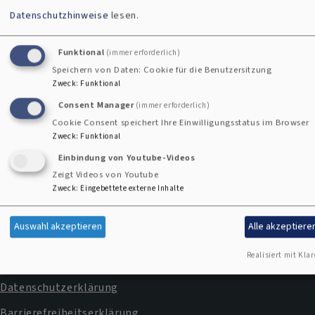
Datenschutzhinweise
lesen.
Funktional
(immer erforderlich)
Kontaktformular
Speichern von Daten: Cookie für die Benutzersitzung
Zweck
:
Funktional
Consent Manager
(immer erforderlich)
Cookie Consent speichert Ihre Einwilligungsstatus im Browser
Zweck
:
Funktional
Einbindung von Youtube-Videos
Zeigt Videos von Youtube
Impressum
Zweck
:
Eingebettete externe Inhalte
Fußbereichsmenü
Kontakt
Auswahl akzeptieren
Alle akzeptiere
Cookie-Einstellungen
Realisiert mit Klar
Newsletter
Datenschutzerklärung
Barrierefreiheitserklärung