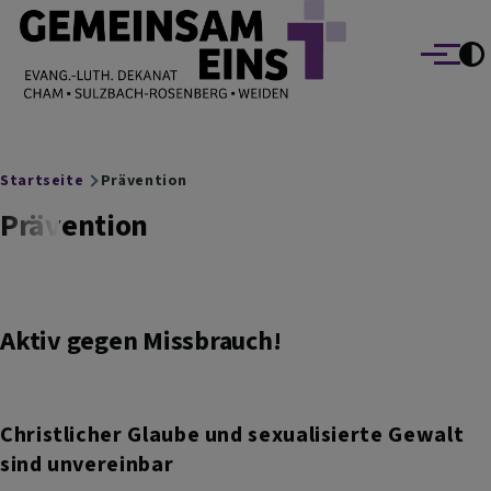
EVANG.-LUTH. DEKANAT GEMEINSAM EINS
Direkt zum Inhalt
Cham Sulzbach-Rosenberg Weiden
Menü
Breadcrumb
Startseite
Prävention
Prävention
Aktiv gegen Missbrauch!
Christlicher Glaube und sexualisierte Gewalt
sind unvereinbar