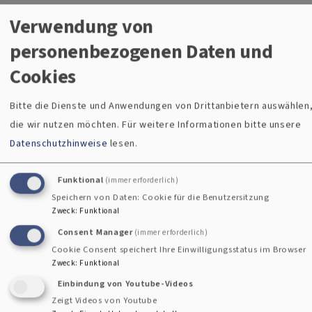
Sexualisierte Gewalt – sexueller Missbrauch von Kindern,
Verwendung von
Jugendlichen und Erwachsenen, sexuelle Belästigung und
personenbezogenen Daten und
Grenzüberschreitungen kommen vor – leider auch in der
Cookies
Kirche. Mit dem christlichen Glauben ist das unvereinbar. Es
widerspricht all dem, wofür wir als Kirche stehen. Nach
Bitte die Dienste und Anwendungen von Drittanbietern auswählen
christlichem Verständnis besitzt jeder Mensch die gleiche
die wir nutzen möchten.
Für weitere Informationen bitte unsere
Würde, egal welches Geschlecht, welches Alter, welche
Datenschutzhinweise
lesen.
Hautfarbe oder welche körperliche oder psychische
Verfassung er hat.
Funktional
(immer erforderlich)
Speichern von Daten: Cookie für die Benutzersitzung
Zweck
:
Funktional
Consent Manager
(immer erforderlich)
Prävention
Cookie Consent speichert Ihre Einwilligungsstatus im Browser
Zweck
:
Funktional
Einbindung von Youtube-Videos
Zeigt Videos von Youtube
Kontaktformular