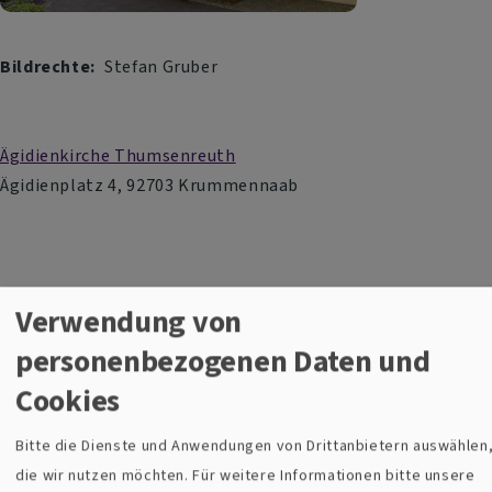
Bildrechte
Stefan Gruber
Ägidienkirche Thumsenreuth
Ägidienplatz 4, 92703 Krummennaab
Verwendung von
+
personenbezogenen Daten und
−
Cookies
Bitte die Dienste und Anwendungen von Drittanbietern auswählen
Ägidienkirche in Thumsenreuth
die wir nutzen möchten.
Für weitere Informationen bitte unsere