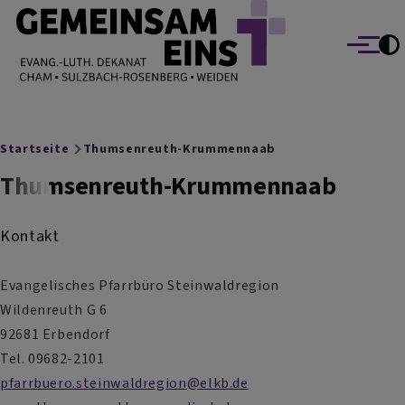
EVANG.-LUTH. DEKANAT GEMEINSAM EINS
Direkt zum Inhalt
Cham Sulzbach-Rosenberg Weiden
Menü
Breadcrumb
Startseite
Thumsenreuth-Krummennaab
Thumsenreuth-Krummennaab
Kontakt
Evangelisches Pfarrbüro Steinwaldregion
Wildenreuth G 6
92681 Erbendorf
Tel. 09682-2101
pfarrbuero.steinwaldregion@elkb.de