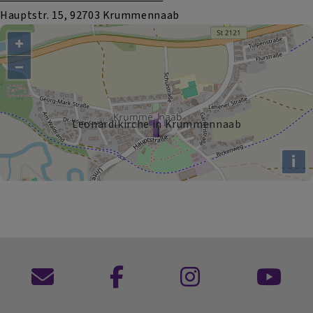
Hauptstr. 15, 92703 Krummennaab
+
−
Leonardikirche in Krummennaab
i
Kontaktformular