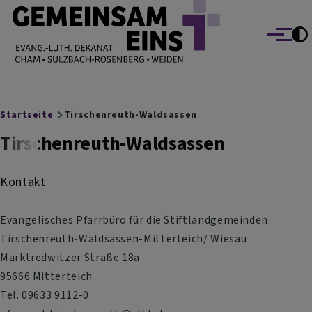
EVANG.-LUTH. DEKANAT GEMEINSAM EINS
Direkt zum Inhalt
Cham Sulzbach-Rosenberg Weiden
Menü
Breadcrumb
Startseite
Tirschenreuth-Waldsassen
Tirschenreuth-Waldsassen
Kontakt
Evangelisches Pfarrbüro für die Stiftlandgemeinden
Tirschenreuth-Waldsassen-Mitterteich/ Wiesau
Marktredwitzer Straße 18a
95666 Mitterteich
Tel. 09633 9112-0