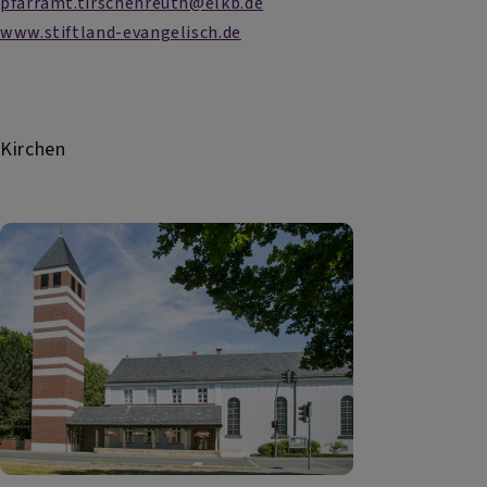
pfarramt.tirschenreuth@elkb.de
www.stiftland-evangelisch.de
Kirchen