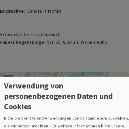
Bildrechte
Sandra Hirschke
Erlöserkirche Tirschenreuth
Äußere Regensburger Str. 65, 95643 Tirschenreuth
+
Verwendung von
−
personenbezogenen Daten und
Cookies
Erlöserkirche in Tirschenreuth
Bitte die Dienste und Anwendungen von Drittanbietern auswählen
die wir nutzen möchten.
Für weitere Informationen bitte unsere
i