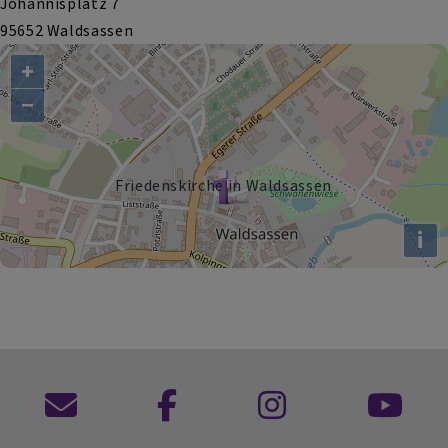
Johannisplatz 7
95652 Waldsassen
+
−
Friedenskirche in Waldsassen
i
Kontaktformular