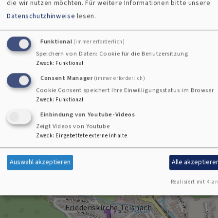
die wir nutzen möchten.
Für weitere Informationen bitte unsere
Datenschutzhinweise
lesen.
Funktional
(immer erforderlich)
Speichern von Daten: Cookie für die Benutzersitzung
Zweck
:
Funktional
Bildrechte
Kirchengemeinde Viechtach
Consent Manager
(immer erforderlich)
Cookie Consent speichert Ihre Einwilligungsstatus im Browser
Zweck
:
Funktional
Friedenskirche Teisnach
Einbindung von Youtube-Videos
Von-Maltitz-Straße
Zeigt Videos von Youtube
94244 Teisnach
Zweck
:
Eingebettete externe Inhalte
+
Auswahl akzeptieren
Alle akzeptiere
−
Realisiert mit Klar
Friedenskirche Teisnach