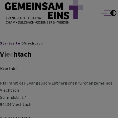
EVANG.-LUTH. DEKANAT GEMEINSAM EINS
Direkt zum Inhalt
Cham Sulzbach-Rosenberg Weiden
Menü
Breadcrumb
Startseite
Viechtach
Viechtach
Kontakt
Pfarramt der Evangelisch-Lutherischen Kirchengemeinde
Viechtach
Schmidstr. 17
94234 Viechtach