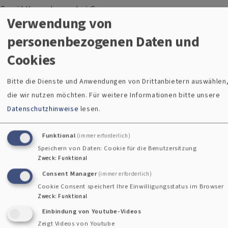
Gewählt wurde aus drei Gruppen:
Verwendung von
Dekanaten/Dekane: Dekanin Ulrike Dittmar
personenbezogenen Daten und
Ordinierte: Pfarrer Stefan Fischer
Cookies
Nichtordinierte: Diakon Jürgen Weich, Susanne Kropf
(Vorläufiges Wahlergebnis)
Bitte die Dienste und Anwendungen von Drittanbietern auswählen
die wir nutzen möchten.
Für weitere Informationen bitte unsere
Herzlichen Glückwunsch und guten Geist und Segen. Danke
Datenschutzhinweise
lesen.
allen Kandidierenden, die sich bereit erklärt haben und zur
Wahl gestellt haben. Schön, dass es in unserem Dekanat
Funktional
(immer erforderlich)
viele Menschen gibt, die bereit sind, Verantwortung zu
Speichern von Daten: Cookie für die Benutzersitzung
Zweck
:
Funktional
übernehmen und sich einbringen wollen.
Consent Manager
(immer erforderlich)
Cookie Consent speichert Ihre Einwilligungsstatus im Browser
Zweck
:
Funktional
Einbindung von Youtube-Videos
Zeigt Videos von Youtube