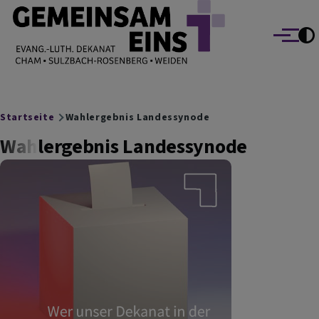
EVANG.-LUTH. DEKANAT GEMEINSAM EINS
Direkt zum Inhalt
Cham Sulzbach-Rosenberg Weiden
Menü
Breadcrumb
Startseite
Wahlergebnis Landessynode
Wahlergebnis Landessynode