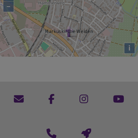
−
Markuskirche Weiden
i
Kontaktformular