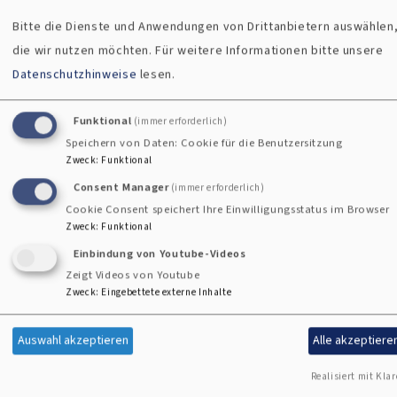
Bitte die Dienste und Anwendungen von Drittanbietern auswählen
die wir nutzen möchten.
Für weitere Informationen bitte unsere
Datenschutzhinweise
lesen.
Kirche
Funktional
(immer erforderlich)
Evangelische Erlöserkirche
Speichern von Daten: Cookie für die Benutzersitzung
Böhmerwaldstr. 22, 92533 Wernberg-Köblitz
Zweck
:
Funktional
Consent Manager
(immer erforderlich)
Cookie Consent speichert Ihre Einwilligungsstatus im Browser
+
Zweck
:
Funktional
−
Einbindung von Youtube-Videos
Zeigt Videos von Youtube
Zweck
:
Eingebettete externe Inhalte
Erlöserkirche Wernberg-Köblitz
Auswahl akzeptieren
Alle akzeptiere
i
Realisiert mit Klar