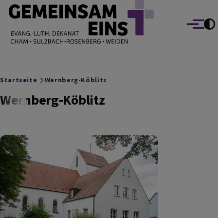
EVANG.-LUTH. DEKANAT GEMEINSAM EINS
Direkt zum Inhalt
Cham Sulzbach-Rosenberg Weiden
Menü
Breadcrumb
Startseite
Wernberg-Köblitz
Wernberg-Köblitz