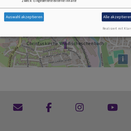
Zweck
:
Eingebettete externe Inhalte
+
Auswahl akzeptieren
Alle akzeptiere
−
Realisiert mit Klar
Christuskirche Windischeschenbach
i
Kontaktformular