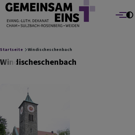
EVANG.-LUTH. DEKANAT GEMEINSAM EINS
Direkt zum Inhalt
Cham Sulzbach-Rosenberg Weiden
Menü
Breadcrumb
Startseite
Windischeschenbach
Windischeschenbach