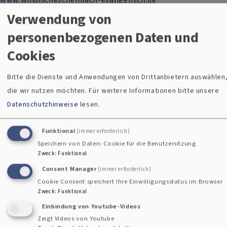
Verwendung von
Pfarrer Thomas Berthold
personenbezogenen Daten und
thomas.berthold@elkb.de
Cookies
Tel. 09682 / 1838556
Bitte die Dienste und Anwendungen von Drittanbietern auswählen
die wir nutzen möchten.
Für weitere Informationen bitte unsere
Datenschutzhinweise
lesen.
Funktional
(immer erforderlich)
Speichern von Daten: Cookie für die Benutzersitzung
Zweck
:
Funktional
Kirche
Consent Manager
(immer erforderlich)
Cookie Consent speichert Ihre Einwilligungsstatus im Browser
Christuskirche
Zweck
:
Funktional
Bahnhofstr. 32, 92670 Windischeschenbach
Einbindung von Youtube-Videos
Zeigt Videos von Youtube