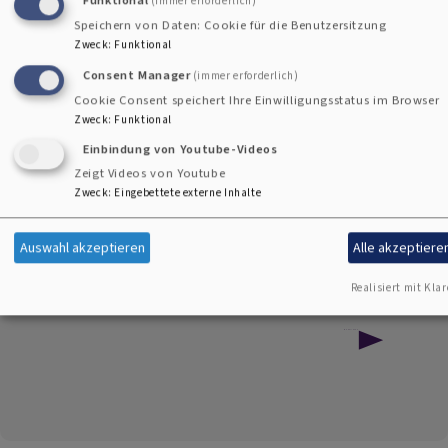
(immer erforderlich)
Speichern von Daten: Cookie für die Benutzersitzung
Zweck
:
Funktional
Consent Manager
(immer erforderlich)
Cookie Consent speichert Ihre Einwilligungsstatus im Browser
Zweck
:
Funktional
Einbindung von Youtube-Videos
Zeigt Videos von Youtube
Zweck
:
Eingebettete externe Inhalte
Auswahl akzeptieren
Alle akzeptiere
Realisiert mit Klar
über
Weiterlesen
Johannes.Klang
-
Kunst