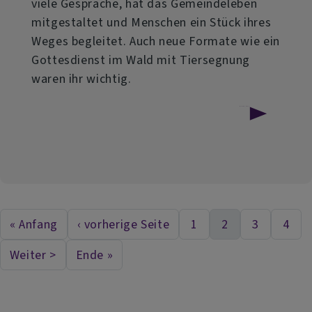
viele Gespräche, hat das Gemeindeleben
mitgestaltet und Menschen ein Stück ihres
Weges begleitet. Auch neue Formate wie ein
Gottesdienst im Wald mit Tiersegnung
waren ihr wichtig.
über
Weiterlesen
Abschied
aus
der
Pfarrei
« Anfang
‹ vorherige Seite
1
2
3
4
First page
Vorherige Seite
Seite
Aktuelle Seite
Seite
Seit
Seitennummerierung
CFW
Weiter >
Ende »
Nächste Seite
Last page