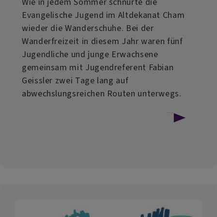
Wie in jedem Sommer schnürte die
Evangelische Jugend im Altdekanat Cham
wieder die Wanderschuhe. Bei der
Wanderfreizeit in diesem Jahr waren fünf
Jugendliche und junge Erwachsene
gemeinsam mit Jugendreferent Fabian
Geissler zwei Tage lang auf
abwechslungsreichen Routen unterwegs.
über
Weiterlesen
Natur
pur
in
der
Schlucht
und