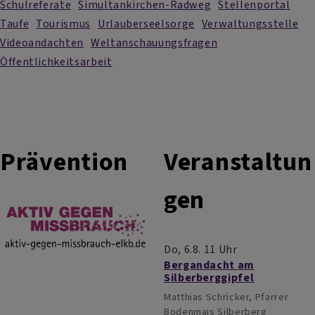
Schulreferate
Simultankirchen-Radweg
Stellenportal
Taufe
Tourismus
Urlauberseelsorge
Verwaltungsstelle
Videoandachten
Weltanschauungsfragen
Öffentlichkeitsarbeit
Prävention
Veranstaltun
gen
Do, 6.8. 11 Uhr
Bergandacht am
Silberberggipfel
Matthias Schricker, Pfarrer
Bodenmais
Silberberg