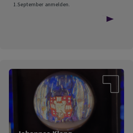
1.September anmelden.
über
Weiterlesen
75
Jahre
Pfadfinderheim