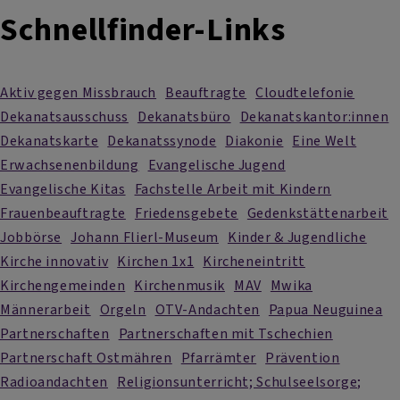
Schnellfinder-Links
Aktiv gegen Missbrauch
Beauftragte
Cloudtelefonie
Dekanatsausschuss
Dekanatsbüro
Dekanatskantor:innen
Dekanatskarte
Dekanatssynode
Diakonie
Eine Welt
Erwachsenenbildung
Evangelische Jugend
Evangelische Kitas
Fachstelle Arbeit mit Kindern
Frauenbeauftragte
Friedensgebete
Gedenkstättenarbeit
Jobbörse
Johann Flierl-Museum
Kinder & Jugendliche
Kirche innovativ
Kirchen 1x1
Kircheneintritt
Kirchengemeinden
Kirchenmusik
MAV
Mwika
Männerarbeit
Orgeln
OTV-Andachten
Papua Neuguinea
Partnerschaften
Partnerschaften mit Tschechien
Partnerschaft Ostmähren
Pfarrämter
Prävention
Radioandachten
Religionsunterricht; Schulseelsorge;