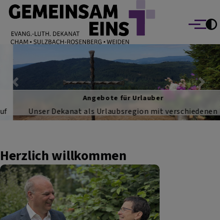
EVANG.-LUTH. DEKANAT GEMEINSAM EINS
Direkt zum Inhalt
Cham Sulzbach-Rosenberg Weiden
Menü
Previous
Nex
Angebote für Urlauber
Unser Dekanat als Urlaubsregion mit verschiedenen
Angeboten der Tourismus-Seelsorge
Herzlich willkommen