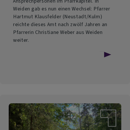
Ansprechpersonen im Pfarrkapitel. In
Weiden gab es nun einen Wechsel: Pfarrer
Hartmut Klausfelder (Neustadt/Kulm)
reichte dieses Amt nach zwölf Jahren an
Pfarrerin Christiane Weber aus Weiden
weiter.
über
Weiterlesen
Neue
Ansprechperson
für
Lektor:innen
und
Prädikant:innen