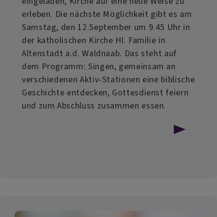
eingeladen, Kirche auf eine neue Weise zu
erleben. Die nächste Möglichkeit gibt es am
Samstag, den 12.September um 9.45 Uhr in
der katholischen Kirche Hl. Familie in
Altenstadt a.d. Waldnaab. Das steht auf
dem Programm: Singen, gemeinsam an
verschiedenen Aktiv-Stationen eine biblische
Geschichte entdecken, Gottesdienst feiern
und zum Abschluss zusammen essen.
über
Weiterlesen
Ökumenische
Kirche
Kunterbunt
in
Altenstadt/WN